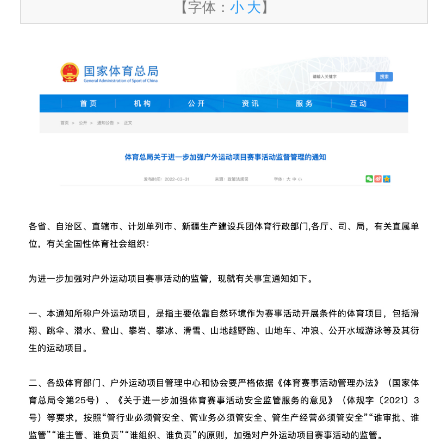
【字体：
小
大
】