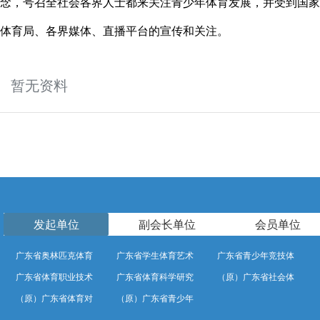
念，号召全社会各界人士都来关注青少年体育发展，并受到国家
体育局、各界媒体、直播平台的宣传和关注。
暂无资料
发起单位
副会长单位
会员单位
广东省奥林匹克体育
广东省学生体育艺术
广东省青少年竞技体
广东省体育职业技术
广东省体育科学研究
（原）广东省社会体
中心
联合会
育学校
（原）广东省体育对
（原）广东省青少年
学院
所
育中心