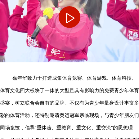
嘉年华致力于打造成集体育竞赛、体育游戏、体育科技、
体育文化四大板块于一体的大型且具有影响力的免费青少年体育
盛宴，树立联合会自有的品牌。不仅有为青少年量身设计丰富多
彩的体育活动，还特别邀请奥运冠军亲临现场，与青少年朋友们
同场竞技，倡导“重体验、重教育、重文化、重交流”的思想理